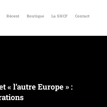
Récent
Boutique
La SHCF
Contact
t « l’autre Europe » :
rations