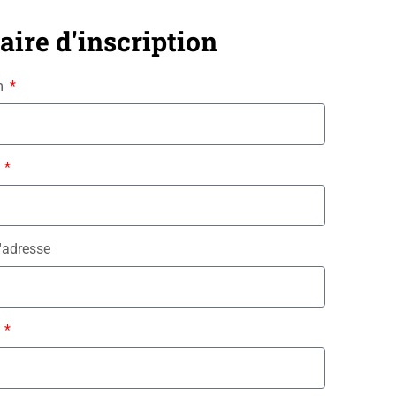
ire d'inscription
m
o
'adresse
é