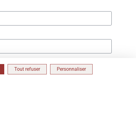
Tout refuser
Personnaliser
nouvelable
reCAPTCHA est désactivé.
Autoriser
ENVOYER