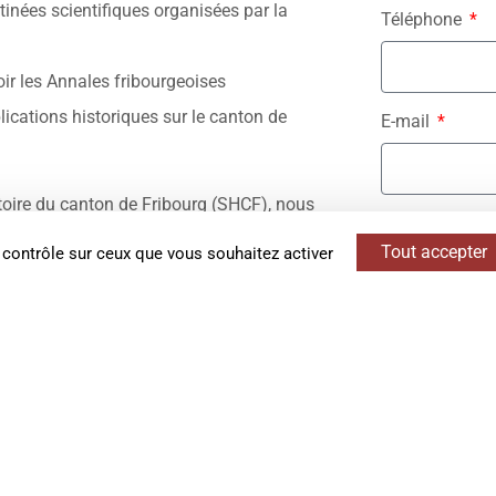
tinées scientifiques organisées par la
Téléphone
ir les Annales fribourgeoises
ications historiques sur le canton de
E-mail
toire du canton de Fribourg (SHCF), nous
Adhésion
ci-dessous ou à nous écrire à
Tout accepter
 contrôle sur ceux que vous souhaitez activer
Durée 1 an re