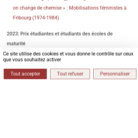
on change de chemise » : Mobilisations féministes à
Fribourg (1974-1984)
2023: Prix étudiantes et étudiants des écoles de
maturité
Ce site utilise des cookies et vous donne le contrôle sur ceux
Margot Sallin
que vous souhaitez activer
Le Château du Bois: entre maison patricienne et
Tout accepter
Tout refuser
Personnaliser
établissement social
2022: Prix étudiantes et étudiants des universités
Elena Pilloud
Châtel-St-Denis: une commune mobilisée pendant la
Première Guerre mondiale