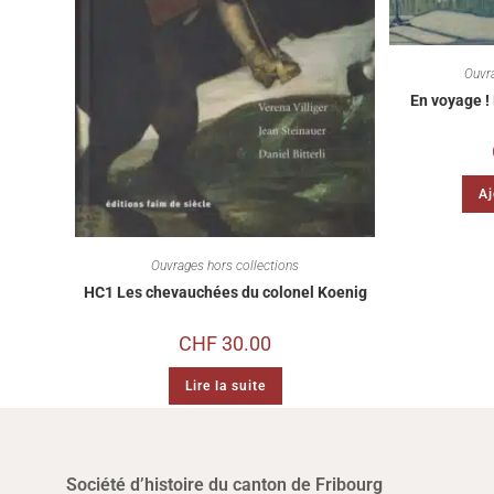
Ouvr
En voyage ! 
Aj
Ouvrages hors collections
HC1 Les chevauchées du colonel Koenig
CHF
30.00
Lire la suite
Société d’histoire du canton de Fribourg