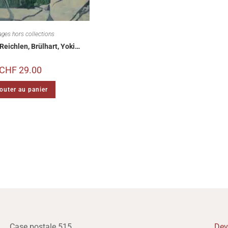
ages hors collections
Reichlen, Brülhart, Yoki…
CHF
29.00
outer au panier
Case postale 515
Dev