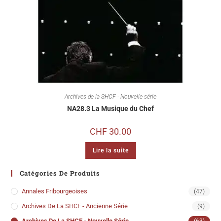
Archives de la SHCF - Nouvelle série
NA28.3 La Musique du Chef
CHF
30.00
Lire la suite
Catégories De Produits
Annales Fribourgeoises
(47)
Archives De La SHCF - Ancienne Série
(9)
Archives De La SHCF - Nouvelle Série
(63)