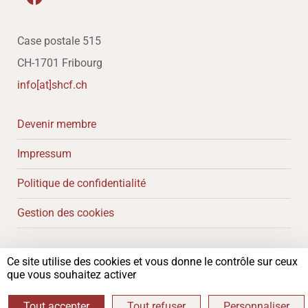
Case postale 515
CH-1701 Fribourg
info[at]shcf.ch
Devenir membre
Impressum
Politique de confidentialité
Gestion des cookies
Ce site utilise des cookies et vous donne le contrôle sur ceux
Copyright 2024 – Société d’histoire du canton de Fribourg
que vous souhaitez activer
Tout accepter
Tout refuser
Personnaliser