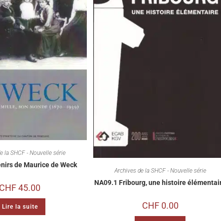
e la SHCF - Nouvelle série
nirs de Maurice de Weck
Archives de la SHCF - Nouvelle série
NA09.1 Fribourg, une histoire élémentai
CHF
45.00
CHF
0.00
Lire la suite