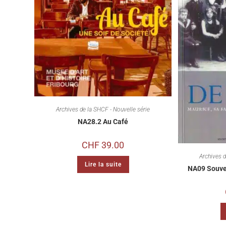
Archives de la SHCF - Nouvelle série
NA28.2 Au Café
CHF
39.00
Archives d
Lire la suite
NA09 Souve