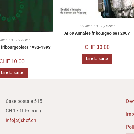
Annales fribourgeoises
AF69 Annales fribourgeoises 2007
ales fribourgeoises
CHF
30.00
 fribourgeoises 1992-1993
Lire la suite
CHF
10.00
Lire la suite
Case postale 515
Dev
CH-1701 Fribourg
Imp
info[at]shcf.ch
Poli