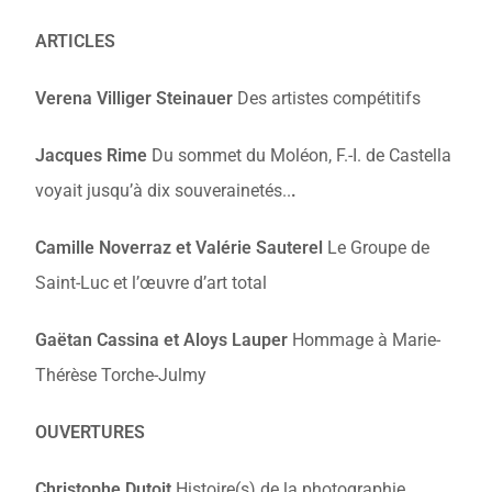
ARTICLES
Verena Villiger Steinauer
Des artistes compétitifs
Jacques Rime
Du sommet du Moléon, F.-I. de Castella
voyait jusqu’à dix souverainetés..
.
Camille Noverraz et Valérie Sauterel
Le Groupe de
Saint-Luc et l’œuvre d’art total
Gaëtan Cassina et Aloys Lauper
Hommage à Marie-
Thérèse Torche-Julmy
OUVERTURES
Christophe Dutoit
Histoire(s) de la photographie