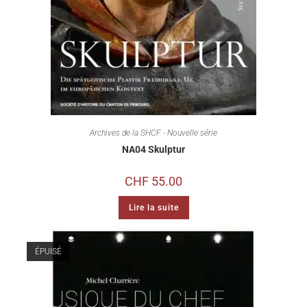
Archives de la SHCF - Nouvelle série
NA04 Skulptur
CHF
55.00
Lire la suite
ÉPUISÉ