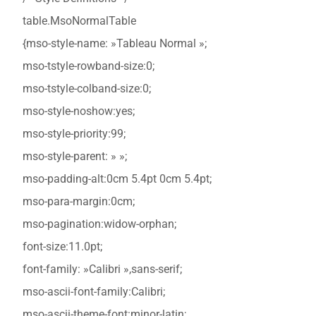
table.MsoNormalTable
{mso-style-name: »Tableau Normal »;
mso-tstyle-rowband-size:0;
mso-tstyle-colband-size:0;
mso-style-noshow:yes;
mso-style-priority:99;
mso-style-parent: » »;
mso-padding-alt:0cm 5.4pt 0cm 5.4pt;
mso-para-margin:0cm;
mso-pagination:widow-orphan;
font-size:11.0pt;
font-family: »Calibri »,sans-serif;
mso-ascii-font-family:Calibri;
mso-ascii-theme-font:minor-latin;