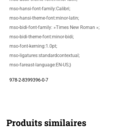
mso-hansi-font-family:Calibri;
mso-hansi-theme-font:minor-latin;
mso-bidi-font-family: »Times New Roman »;
mso-bidi-theme-font:minor-bidi;
mso-font-kerning:1.0pt;
mso-ligatures:standardcontextual;
mso-fareast-language:EN-US;}
978-2-8399396-0-7
Produits similaires