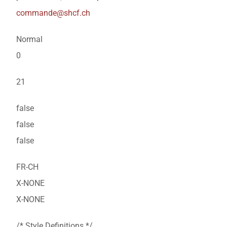
commande@shcf.ch
Normal
0
21
false
false
false
FR-CH
X-NONE
X-NONE
/* Style Definitions */