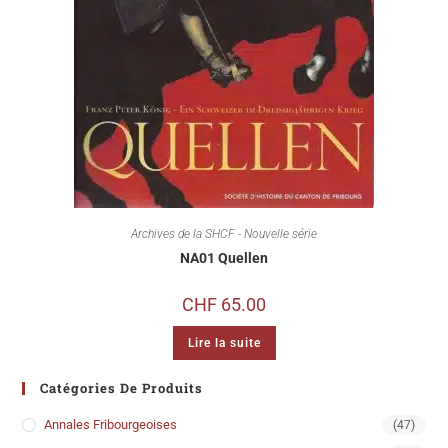
Archives de la SHCF - Nouvelle série
NA01 Quellen
CHF
65.00
Lire la suite
Catégories De Produits
Annales Fribourgeoises
(47)