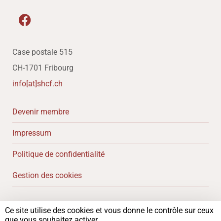
Case postale 515
CH-1701 Fribourg
info[at]shcf.ch
Devenir membre
Impressum
Politique de confidentialité
Gestion des cookies
Ce site utilise des cookies et vous donne le contrôle sur ceux
Copyright 2024 – Société d’histoire du canton de Fribourg
que vous souhaitez activer