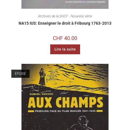
Archives de la SHCF - Nouvelle série
NA15 IUS: Enseigner le droit à Fribourg 1763-2013
CHF
40.00
Lire la suite
ÉPUISÉ